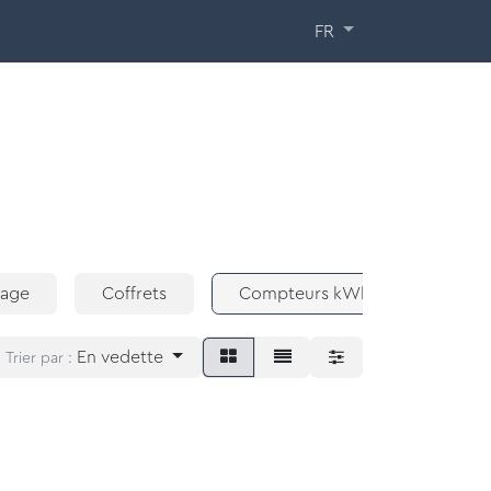
ormations
À propos de nous
Contact
FR
lage
Coffrets
Compteurs kWh
Alime
En vedette
Trier par :