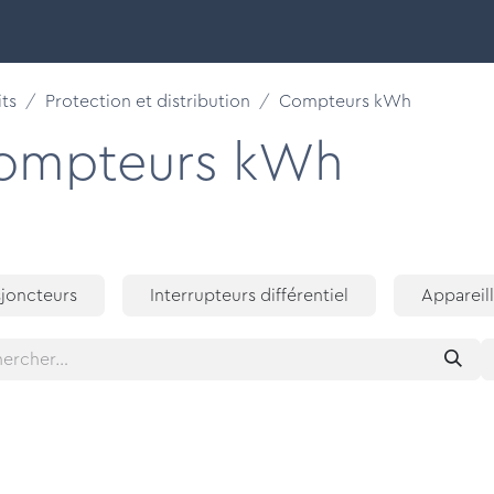
 intelligents
Découvrir
Nos marques
Support & F
ts
Protection et distribution
Compteurs kWh
ompteurs kWh
sjoncteurs
Interrupteurs différentiel
Appareil