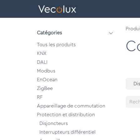
Se rendre au contenu
eCatalog
Bâtiments
Produi
Catégories
C
Tous les produits
KNX
DALI
Modbus
EnOcean
Di
ZigBee
RF
Appareillage de commutation
Protection et distribution
Disjoncteurs
Interrupteurs différentiel