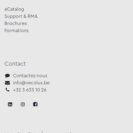
eCatalog
Support & RMA
Brochures
Formations​
Contact
Contactez-nous
info@vecolux.be
+3​2 3 633​ 10 ​2​6