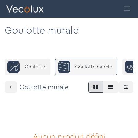
Se rendre au contenu
Goulotte murale
Goulotte
Goulotte murale
Goulotte murale
Aucun produit défini