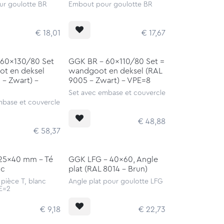
r goulotte BR
Embout pour goulotte BR
€
18,01
€
17,67
 60x130/80 Set
GGK BR - 60x110/80 Set =
t en deksel
wandgoot en deksel (RAL
 - Zwart) -
9005 - Zwart) - VPE=8
Set avec embase et couvercle
mbase et couvercle
€
48,88
€
58,37
25x40 mm - Té
GGK LFG - 40x60, Angle
nc
plat (RAL 8014 - Brun)
pièce T, blanc
Angle plat pour goulotte LFG
PE=2
€
9,18
€
22,73