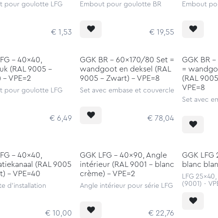
 pour goulotte LFG
Embout pour goulotte BR
Embout pou
€
1,53
€
19,55
FG - 40x40,
GGK BR - 60x170/80 Set =
GGK BR -
uk (RAL 9005 -
wandgoot en deksel (RAL
= wandgoo
) - VPE=2
9005 - Zwart) - VPE=8
(RAL 9005
VPE=8
 pour goulotte LFG
Set avec embase et couvercle
Set avec e
€
6,49
€
78,04
FG - 40x40,
GGK LFG - 40x90, Angle
GGK LFG 
latiekanaal (RAL 9005
intérieur (RAL 9001 - blanc
blanc bla
t) - VPE=40
crème) - VPE=2
LFG 25x40, 
(9001) - V
e d'installation
Angle intérieur pour série LFG
€
10,00
€
22,76