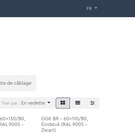
ormations
À propos de nous
Contact
FR
tte de câblage
En vedette
Trier par :
 60x130/80,
GGK BR - 60x110/80,
(RAL 9005 -
Eindstuk (RAL 9005 -
Zwart)