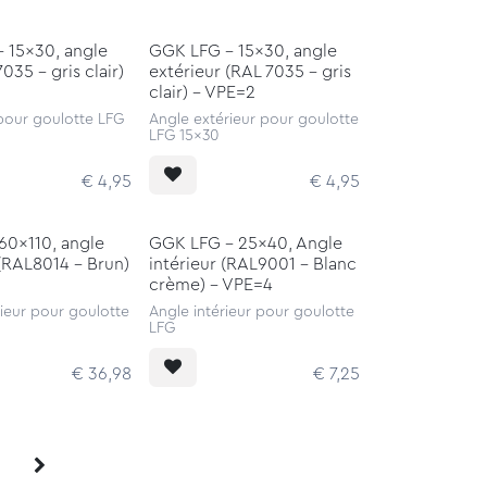
 15x30, angle
GGK LFG - 15x30, angle
7035 - gris clair)
extérieur (RAL 7035 - gris
clair) - VPE=2
 pour goulotte LFG
Angle extérieur pour goulotte
LFG 15x30
€
4,95
€
4,95
60x110, angle
GGK LFG - 25x40, Angle
 (RAL8014 - Brun)
intérieur (RAL9001 - Blanc
crème) - VPE=4
ieur pour goulotte
Angle intérieur pour goulotte
LFG
€
36,98
€
7,25
5