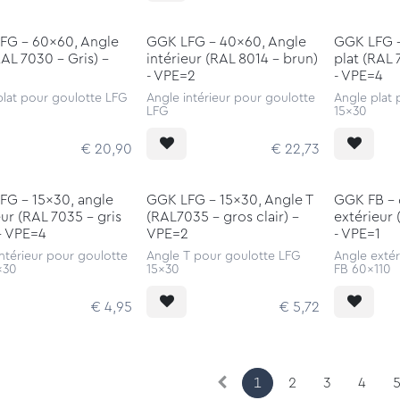
FG - 60x60, Angle
GGK LFG - 40x60, Angle
GGK LFG -
RAL 7030 - Gris) -
intérieur (RAL 8014 - brun)
plat (RAL 
2
- VPE=2
- VPE=4
plat pour goulotte LFG
Angle intérieur pour goulotte
Angle plat
LFG
15x30
€
20,90
€
22,73
FG - 15x30, angle
GGK LFG - 15x30, Angle T
GGK FB - 
eur (RAL 7035 - gris
(RAL7035 - gros clair) -
extérieur
 - VPE=4
VPE=2
- VPE=1
ntérieur pour goulotte
Angle T pour goulotte LFG
Angle extér
x30
15x30
FB 60x110
€
4,95
€
5,72
1
2
3
4