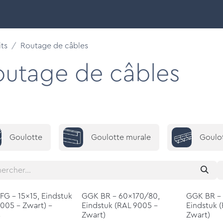
 intelligents
Découvrir
Nos marques
Support & F
ts
Routage de câbles
outage de câbles
Goulotte
Goulotte murale
Goulo
G - 15x15, Eindstuk
GGK BR - 60x170/80,
GGK BR -
005 - Zwart) -
Eindstuk (RAL 9005 -
Eindstuk 
4
Zwart)
Zwart)