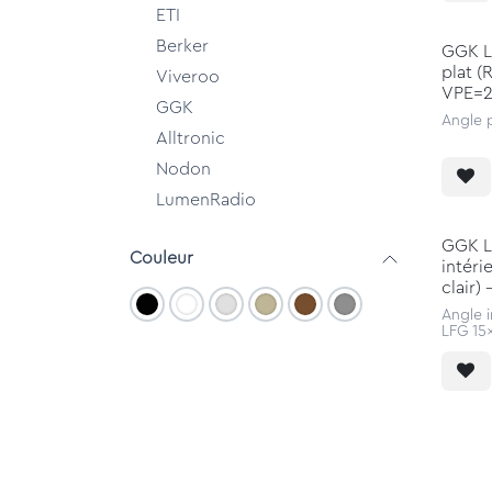
ETI
Berker
GGK L
plat (
Viveroo
VPE=
GGK
Angle 
Alltronic
Nodon
LumenRadio
GGK L
Couleur
intéri
clair)
Angle i
LFG 15