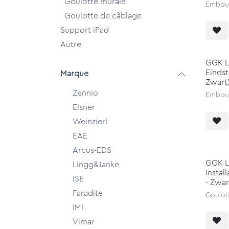
Goulotte murale
Embout
Goulotte de câblage
Support iPad
Autre
GGK L
Eindst
Marque
Zwart
Zennio
Embout
Elsner
Weinzierl
EAE
Arcus-EDS
GGK L
Lingg&Janke
Instal
ISE
- Zwar
Faradite
Goulott
IMI
Vimar