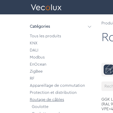
Se rendre au contenu
eCatalog
Bâtiments
Produi
Catégories
R
Tous les produits
KNX
DALI
Modbus
EnOcean
ZigBee
RF
Appareillage de commutation
Protection et distribution
GGK LF
Routage de câbles
(RAL 9
Goulotte
VPE=