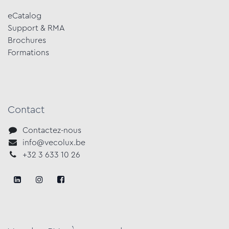
eCatalog
Support & RMA
Brochures
Formations​
Contact
Contactez-nous
info@vecolux.be
+3​2 3 633​ 10 ​2​6