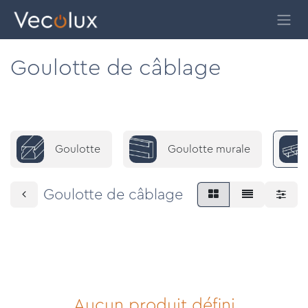
Se rendre au contenu
Goulotte de câblage
Goulotte
Goulotte murale
Goulotte de câblage
Aucun produit défini