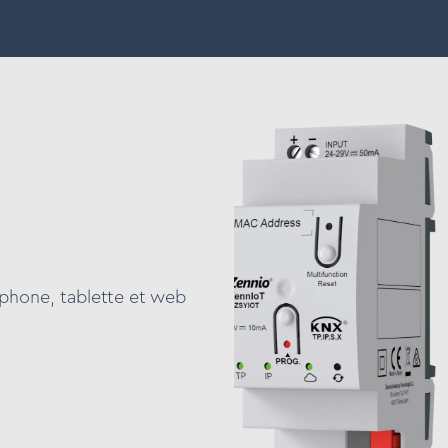
 intelligents
Découvrir
Nos marques
Support & F
tphone, tablette et web