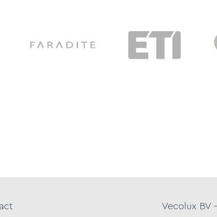
act
Vecolux BV 