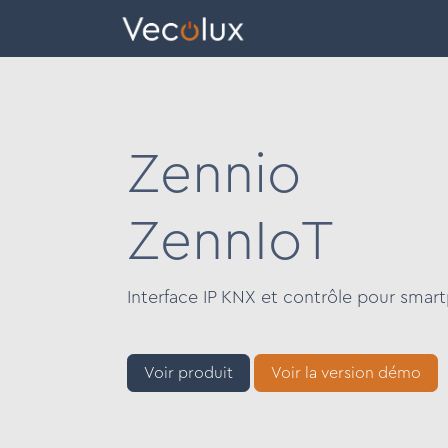
Se rendre au contenu
eCatalog
Bâtiments
Zennio
ZennIoT
Interface IP KNX et contrôle pour smar
Voir produit
Voir la version démo