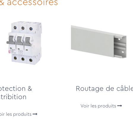
 & accessoires
otection &
Routage de câbl
tribition
Voir les produits
oir les produits