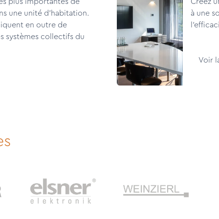
les plus importantes de
Créez u
s une unité d'habitation.
à une so
quent en outre de
l'efficac
s systèmes collectifs du
Voir 
es