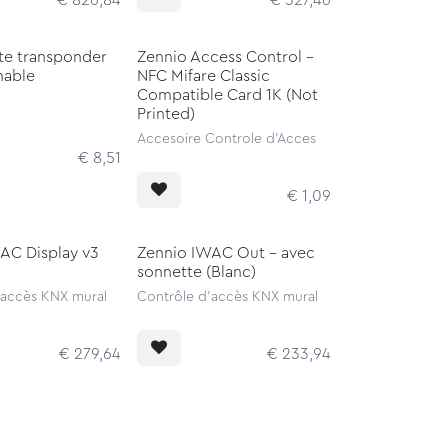
€
826,84
€
327,46
te transponder
Zennio Access Control -
able
NFC Mifare Classic
Compatible Card 1K (Not
Printed)
Accesoire Controle d'Acces
€
8,51
€
1,09
AC Display v3
Zennio IWAC Out - avec
sonnette (Blanc)
'accès KNX mural
Contrôle d'accès KNX mural
€
279,64
€
233,94