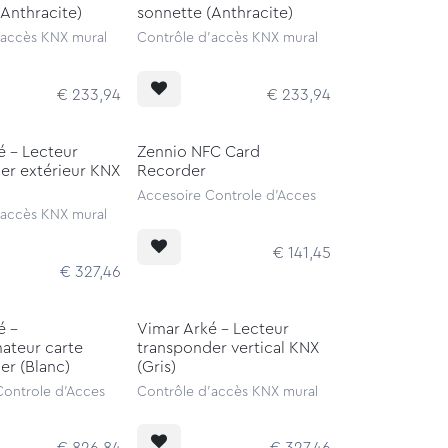
(Anthracite)
sonnette (Anthracite)
'accès KNX mural
Contrôle d'accès KNX mural
€
233,94
€
233,94
é - Lecteur
Zennio NFC Card
er extérieur KNX
Recorder
Accesoire Controle d'Acces
'accès KNX mural
€
141,45
€
327,46
é -
Vimar Arké - Lecteur
ateur carte
transponder vertical KNX
er (Blanc)
(Gris)
Controle d'Acces
Contrôle d'accès KNX mural