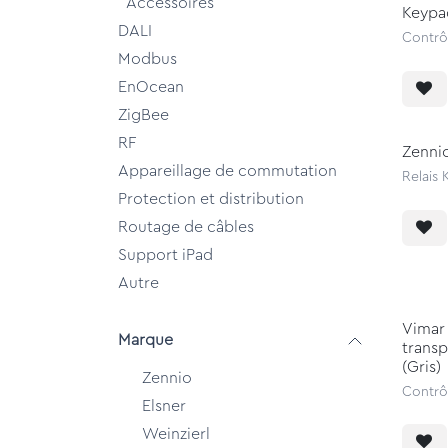
Accessoires
Keypad
DALI
Contrô
Modbus
EnOcean
ZigBee
RF
Zennio
Appareillage de commutation
Relais
Protection et distribution
Routage de câbles
Support iPad
Autre
Vimar 
Marque
trans
(Gris)
Zennio
Contrô
Elsner
Weinzierl