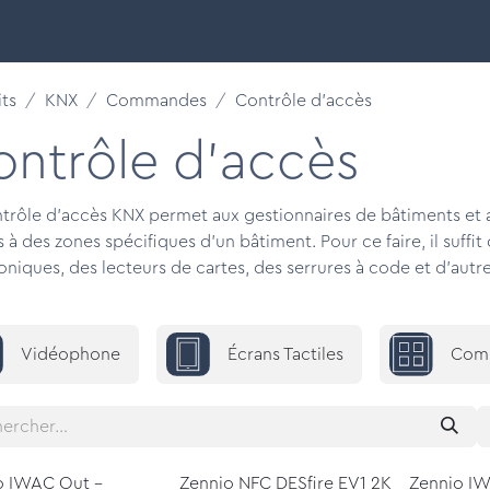
 intelligents
Découvrir
Nos marques
Support & F
ts
KNX
Commandes
Contrôle d'accès
ontrôle d'accès
trôle d'accès KNX permet aux gestionnaires de bâtiments et au
s à des zones spécifiques d'un bâtiment. Pour ce faire, il suffi
oniques, des lecteurs de cartes, des serrures à code et d'autre
Vidéophone
Écrans Tactiles
Comm
o IWAC Out -
Zennio NFC DESfire EV1 2K
Zennio IW