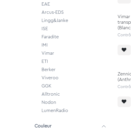
EAE
Arcus-EDS
Vimar 
Lingg&Janke
transp
(Blanc
ISE
Contrô
Faradite
IMI
Vimar
ETI
Berker
Zenni
Viveroo
(Anthr
GGK
Contrô
Alltronic
Nodon
LumenRadio
Couleur