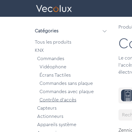
Se rendre au contenu
eCatalog
Bâtiments
Produi
Catégories
C
Tous les produits
KNX
Le con
Commandes
l'accè
Vidéophone
électr
Écrans Tactiles
Commandes sans plaque
Commandes avec plaque
Contrôle d'accès
Capteurs
Actionneurs
Appareils système
Zenni