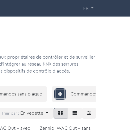
ormations
À propos de nous
Contact
FR
x propriétaires de contrôler et de surveiller
t d'intégrer au réseau KNX des serrures
s dispositifs de contrôle d'accès.
andes sans plaque
Commandes avec plaque
En vedette
Trier par :
AC Out - avec
Zennio IWAC Out - sans