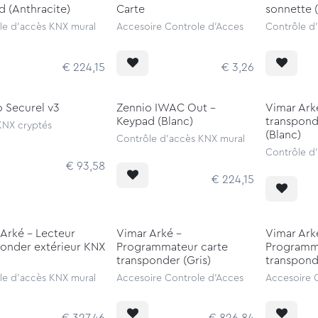
 (Anthracite)
Carte
sonnette 
le d'accès KNX mural
Accesoire Controle d'Acces
Contrôle d
€
224,15
€
3,26
 Securel v3
Zennio IWAC Out -
Vimar Ark
Keypad (Blanc)
transpond
 KNX cryptés
(Blanc)
Contrôle d'accès KNX mural
Contrôle d
€
93,58
€
224,15
Arké - Lecteur
Vimar Arké -
Vimar Ark
ponder extérieur KNX
Programmateur carte
Programm
transponder (Gris)
transpond
le d'accès KNX mural
Accesoire Controle d'Acces
Accesoire 