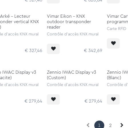
€
327,46
€
826,84
Arké - Lecteur
Vimar Eikon - KNX
Vimar Car
onder vertical KNX
outdoor transponder
programm
)
reader
Carte RFID
le d'accès KNX mural
Contrôle d'accès KNX mural
€
327,46
€
342,69
o IWAC Display v3
Zennio IWAC Display v3
Zennio IW
acite)
(Custom)
(Blanc)
le d'accès KNX mural
Contrôle d'accès KNX mural
Contrôle d
€
279,64
€
279,64
1
2