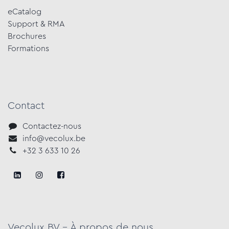
eCatalog
Support & RMA
Brochures
Formations​
Contact
Contactez-nous
info@vecolux.be
+3​2 3 633​ 10 ​2​6
Vecolux BV - À propos de nous