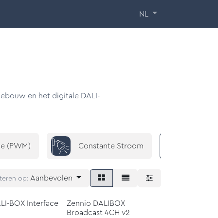
 Training
Over ons
Contact
NL
 gebouw en het digitale DALI-
ge (PWM)
Constante Stroom
DALI
Aanbevolen
teren op:
LI-BOX Interface
Zennio DALIBOX
Broadcast 4CH v2