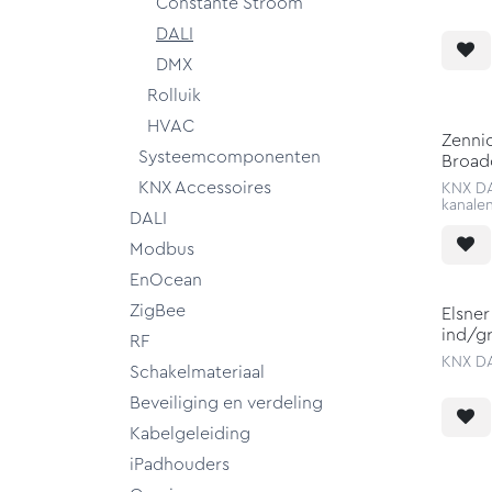
Constante Stroom
DALI
DMX
Rolluik
HVAC
Zenni
Systeemcomponenten
Broad
KNX Accessoires
KNX DA
kanale
DALI
Modbus
EnOcean
ZigBee
Elsner
ind/g
RF
KNX DA
Schakelmateriaal
Beveiliging en verdeling
Kabelgeleiding
iPadhouders