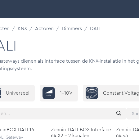
Smart Buildings
Ontdek
Onze merken
Support &
cten
KNX
Actoren
Dimmers
DALI
ALI
ateways dienen als interface tussen de KNX-installatie in het
htingssysteem.
Universeel
1-10V
Constant Volta
Sor
o inBOX DALI 16
Zennio DALI-BOX Interface
Zennio DA
64 X2 - 2 kanalen
64 v3
LI Gateway