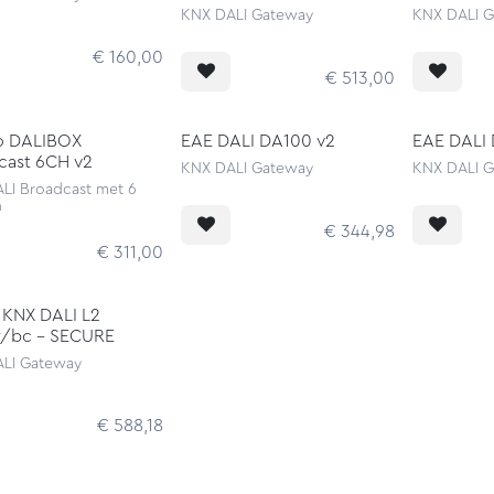
KNX DALI Gateway
KNX DALI 
€
160,00
€
513,00
o DALIBOX
EAE DALI DA100 v2
EAE DALI 
cast 6CH v2
KNX DALI Gateway
KNX DALI 
LI Broadcast met 6
n
€
344,98
€
311,00
 KNX DALI L2
r/bc - SECURE
LI Gateway
€
588,18