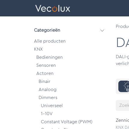
Overslaan naar inhoud
eCatalog
Produ
Categorieën
D
Alle producten
KNX
DALI-g
Bedieningen
verlic
Sensoren
Actoren
Binair
Analoog
Dimmers
Universeel
1-10V
Zenni
Constant Voltage (PWM)
KNX DA