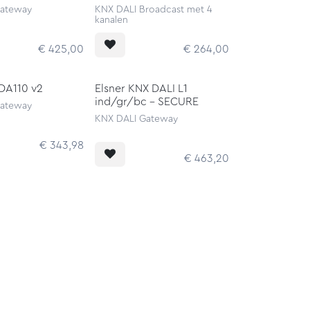
Gateway
KNX DALI Broadcast met 4
kanalen
€
425,00
€
264,00
DA110 v2
Elsner KNX DALI L1
ind/gr/bc - SECURE
Gateway
KNX DALI Gateway
€
343,98
€
463,20