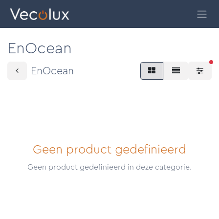
Overslaan naar inhoud
EnOcean
ac
EnOcean
Geen product gedefinieerd
Geen product gedefinieerd in deze categorie.