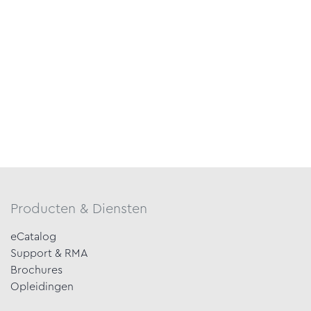
Producten & Diensten
eCatalog
Support & RMA
Brochures
Opleidingen