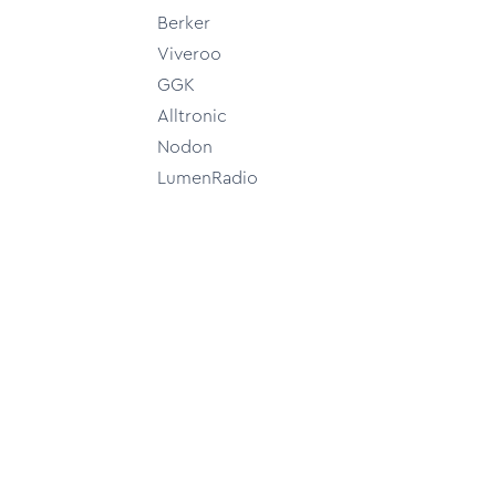
Berker
Viveroo
GGK
Alltronic
Nodon
LumenRadio