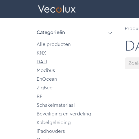
Overslaan naar inhoud
eCatalog
Produ
Categorieën
D
Alle producten
KNX
DALI
Modbus
EnOcean
ZigBee
RF
Schakelmateriaal
Beveiliging en verdeling
Kabelgeleiding
iPadhouders