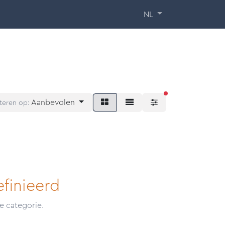
 Training
Over ons
Contact
NL
actieve filters
Aanbevolen
teren op:
finieerd
e categorie.