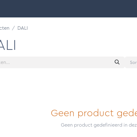
Smart Buildings
Ontdek
Onze merken
Support &
cten
DALI
ALI
Sor
Geen product gede
Geen product gedefinieerd in dez