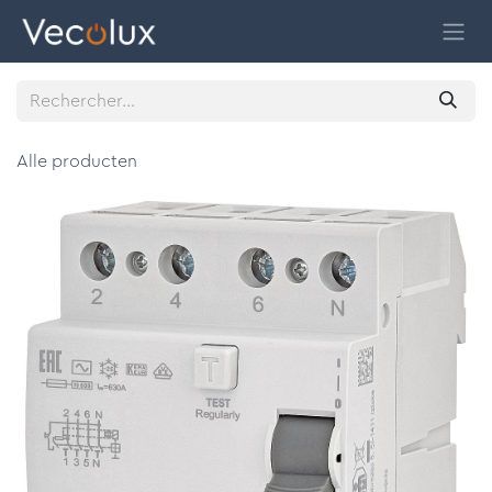
Se rendre au contenu
Alle producten