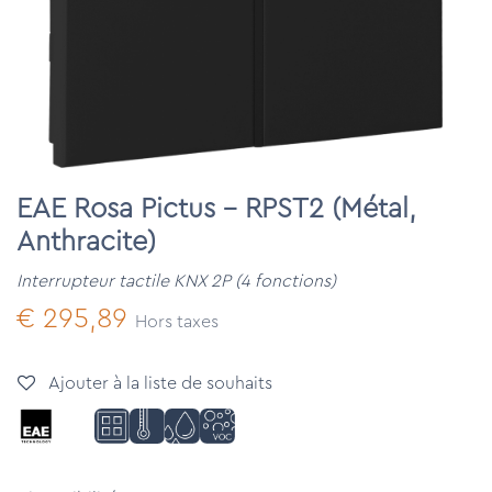
EAE Rosa Pictus - RPST2 (Métal,
Anthracite)
Interrupteur tactile KNX 2P (4 fonctions)
€
295,89
Hors taxes
Ajouter à la liste de souhaits