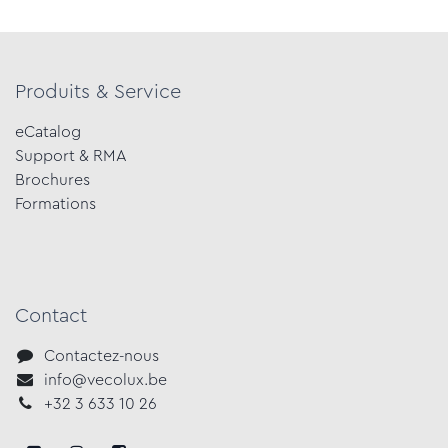
Produits & Service
eCatalog
Support & RMA
Brochures
Formations​
Contact
Contactez-nous
info@vecolux.be
+3​2 3 633​ 10 ​2​6