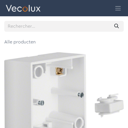
Se rendre au contenu
Alle producten