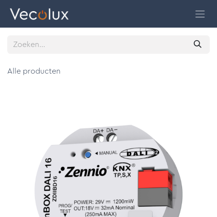
Overslaan naar inhoud
Alle producten