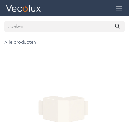
Overslaan naar inhoud
Alle producten