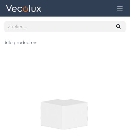
Overslaan naar inhoud
Alle producten