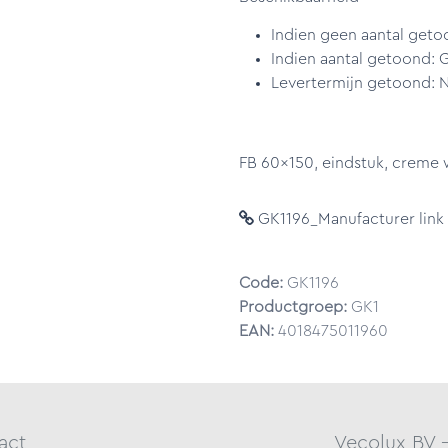
Indien geen aantal geto
Indien aantal getoond: 
Levertermijn getoond: N
FB 60x150, eindstuk, creme 
GK1196_Manufacturer link
Code:
GK1196
Productgroep:
GK1
EAN:
4018475011960
act
Vecolux BV 