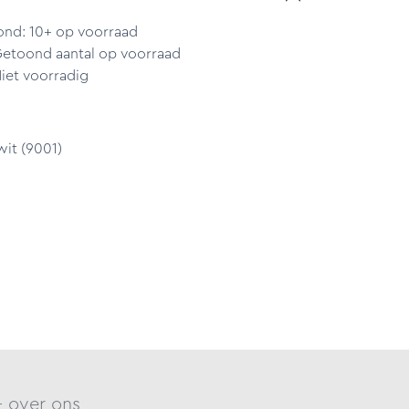
ond: 10+ op voorraad
Getoond aantal op voorraad
iet voorradig
wit (9001)
- over ons