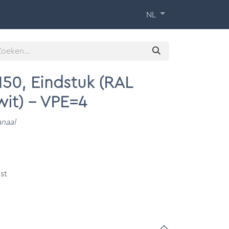
 Training
Over ons
Contact
NL
50, Eindstuk (RAL
it) - VPE=4
anaal
st