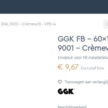
Smart Buildings
Ontdek
Onze merken
Support &
 (RAL 9001 - Crèmewit) - VPE=4
GGK FB - 60x1
9001 - Crèmew
Eindstuk voor FB installatiek
€
9,67
Exclusief btw
Toevoegen aan verlanglij
Beschikbaarheid