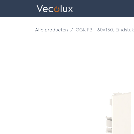
Overslaan naar inhoud
eCatalog
Alle producten
GGK FB - 60x150, Eindstuk