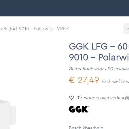
Smart Buildings
Ontdek
Onze merken
Support &
ek (RAL 9010 - Polarwit) - VPE=1
GGK LFG - 60
9010 - Polarwi
Buitenhoek voor LFG installa
€
27,49
Exclusief bt
Toevoegen aan verlanglij
Beschikbaarheid