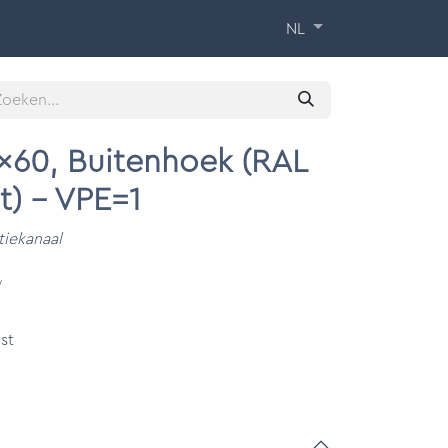
 Training
Over ons
Contact
NL
x60, Buitenhoek (RAL
t) - VPE=1
tiekanaal
w
st