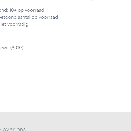
ond: 10+ op voorraad
Getoond aantal op voorraad
iet voorradig
rwit (9010)
k
- over ons