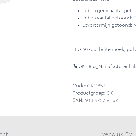
Indien geen aantal geto
Indien aantal getoond: 
Levertermijn getoond: N
LFG 60x60, buitenhoek, pola
GK11857_Manufacturer lin
Code:
GK11857
Productgroep:
GK1
EAN:
4018475254169
act
Vecolux BV 