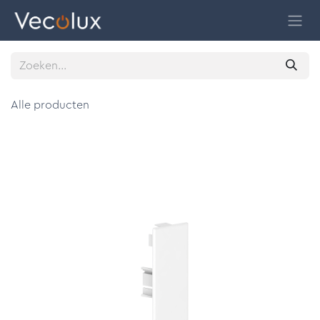
Overslaan naar inhoud
Alle producten