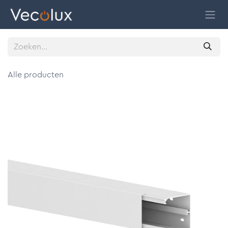
Overslaan naar inhoud
Alle producten