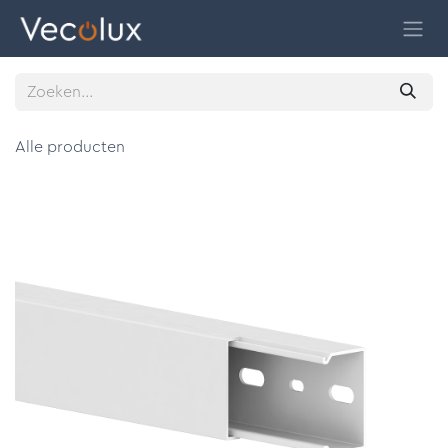
Overslaan naar inhoud
Alle producten