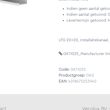
Indien geen aantal geto
Indien aantal getoond: 
Levertermijn getoond: N
LFG 20x20, installatiekanaal,
GK11025_Manufacturer lin
Code:
GK11025
Productgroep:
GK0
EAN:
4018475253940
act
Vecolux BV 