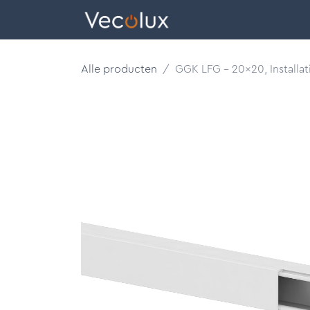
Overslaan naar inhoud
eCatalog
Alle producten
GGK LFG - 20x20, Installat