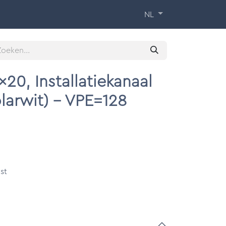
 Training
Over ons
Contact
NL
20, Installatiekanaal
larwit) - VPE=128
st