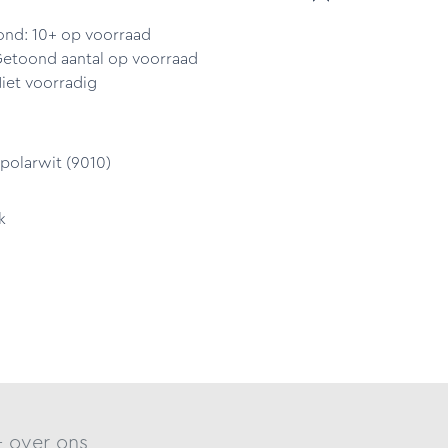
ond: 10+ op voorraad
Getoond aantal op voorraad
iet voorradig
 polarwit (9010)
k
- over ons