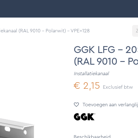
Smart Buildings
Ontdek
Onze merken
Support &
iekanaal (RAL 9010 - Polarwit) - VPE=128
GGK LFG - 20x
(RAL 9010 - Po
Installatiekanaal
€
2,15
Exclusief btw
Toevoegen aan verlanglij
Beschikbaarheid