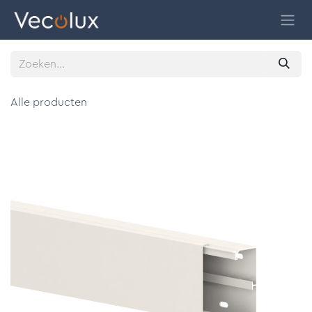
Overslaan naar inhoud
Alle producten