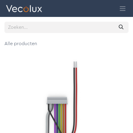
Overslaan naar inhoud
Alle producten