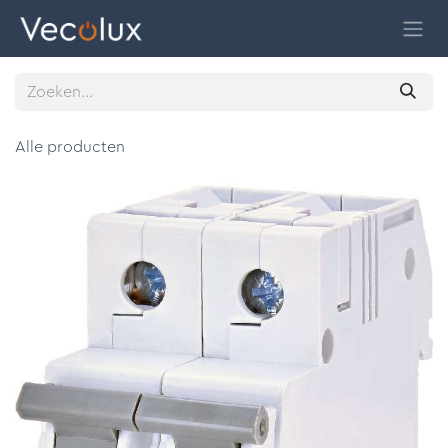
Overslaan naar inhoud
Alle producten