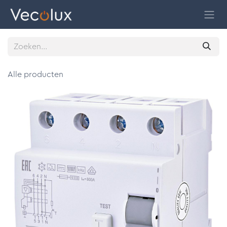
Overslaan naar inhoud
Alle producten