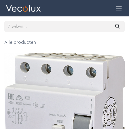
Overslaan naar inhoud
Alle producten