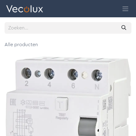
Overslaan naar inhoud
Alle producten