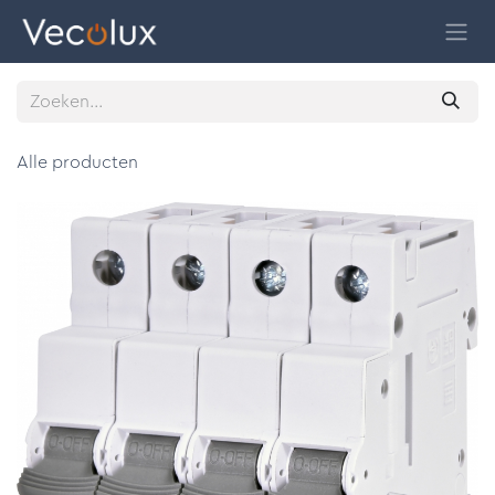
Overslaan naar inhoud
Alle producten