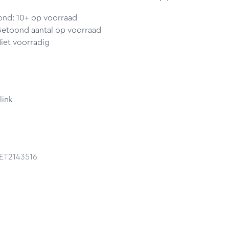
ond: 10+ op voorraad
Getoond aantal op voorraad
iet voorradig
link
 ET2143516