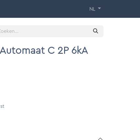
 Training
Over ons
Contact
NL
- Automaat C 2P 6kA
st