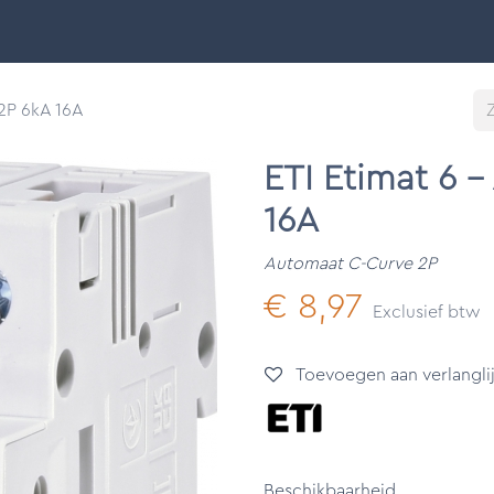
Smart Buildings
Ontdek
Onze merken
Support &
 2P 6kA 16A
ETI Etimat 6 
16A
Automaat C-Curve 2P
€
8,97
Exclusief btw
Toevoegen aan verlanglij
Beschikbaarheid