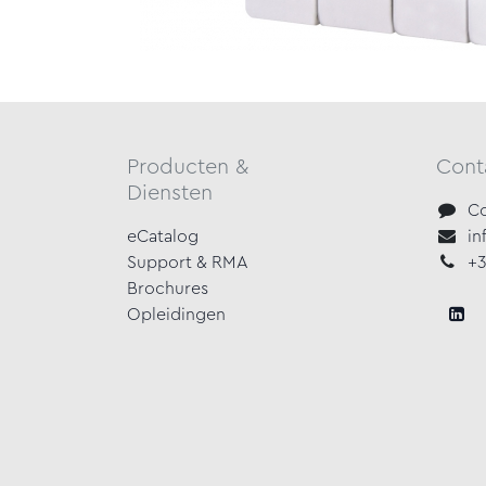
Producten &
Cont
Diensten
Co
eCatalog
in
Support & RMA
+3
Brochures
Opleidingen