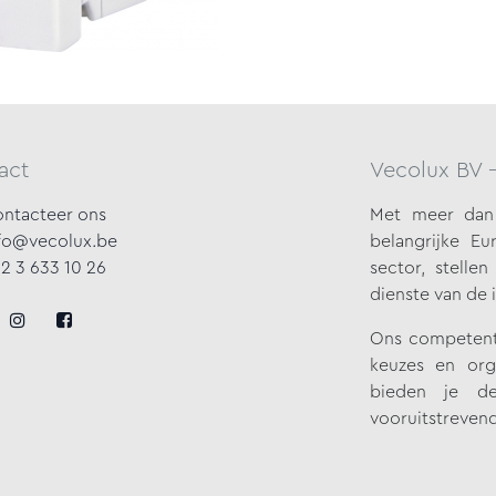
act
Vecolux BV 
ntacteer ons
Met meer dan 
fo@vecolux.be
belangrijke
Eur
2 3 633 10 26
sector, stelle
dienste van de 
Ons competente
keuzes en org
bieden je de
vooruitstrevend