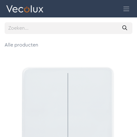
Overslaan naar inhoud
Alle producten