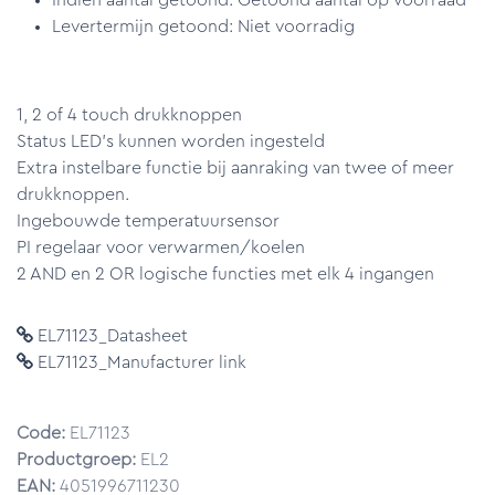
Indien aantal getoond: Getoond aantal op voorraad
Levertermijn getoond: Niet voorradig
1, 2 of 4 touch drukknoppen
Status LED's kunnen worden ingesteld
Extra instelbare functie bij aanraking van twee of meer
drukknoppen.
Ingebouwde temperatuursensor
PI regelaar voor verwarmen/koelen
2 AND en 2 OR logische functies met elk 4 ingangen
EL71123_Datasheet
EL71123_Manufacturer link
Code:
EL71123
Productgroep:
EL2
EAN:
4051996711230