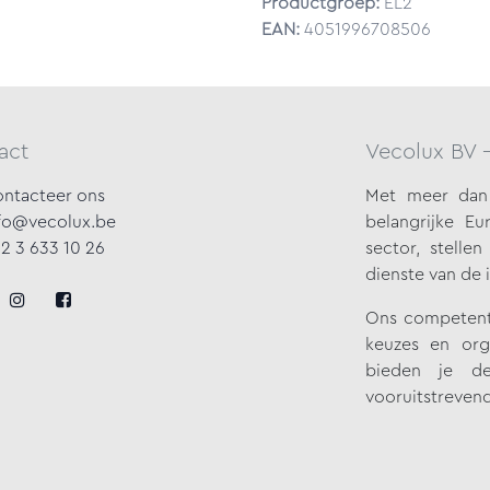
Productgroep:
EL2
EAN:
4051996708506
act
Vecolux BV 
ntacteer ons
Met meer dan 
fo@vecolux.be
belangrijke
Eur
2 3 633 10 26
sector, stelle
dienste van de 
Ons competente
keuzes en org
bieden je de
vooruitstrevend