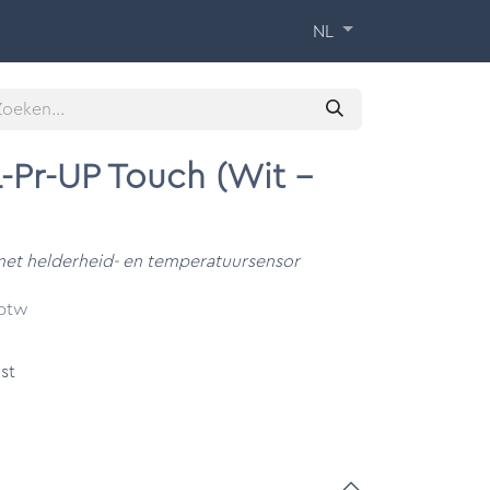
 Training
Over ons
Contact
NL
L-Pr-UP Touch (Wit -
et helderheid- en temperatuursensor
 btw
st