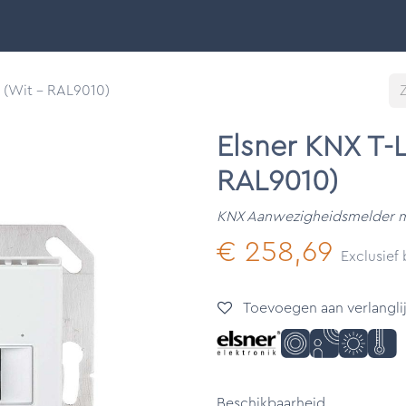
Smart Buildings
Ontdek
Onze merken
Support &
h (Wit - RAL9010)
Elsner KNX T-
RAL9010)
KNX Aanwezigheidsmelder m
€
258,69
Exclusief
Toevoegen aan verlanglij
Beschikbaarheid