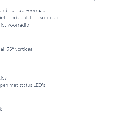
ond: 10+ op voorraad
Getoond aantal op voorraad
iet voorradig
l, 35° verticaal
ies
pen met status LED's
k