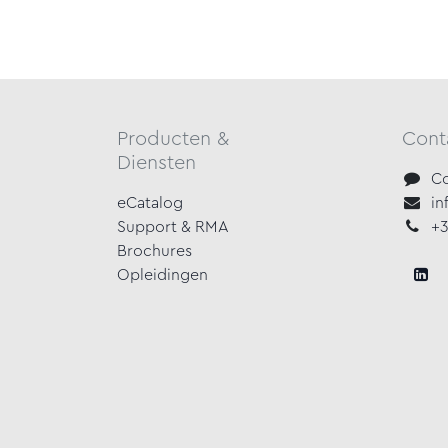
Producten &
Cont
Diensten
Co
eCatalog
in
Support & RMA
+3
Brochures
Opleidingen