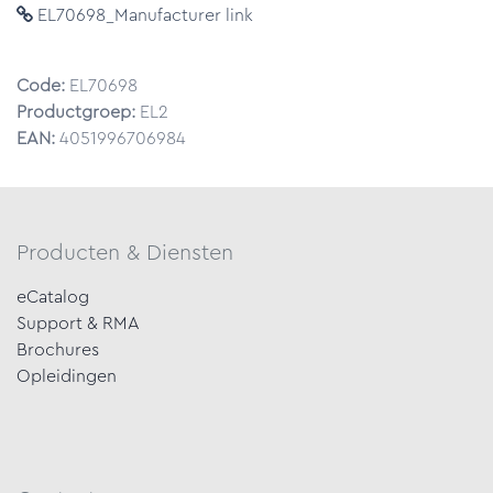
EL70698_Manufacturer link
Code:
EL70698
Productgroep:
EL2
EAN:
4051996706984
Producten & Diensten
eCatalog
Support & RMA
Brochures
Opleidingen