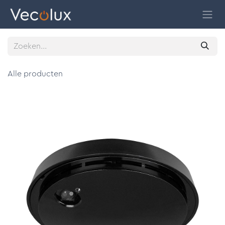
Overslaan naar inhoud
Alle producten