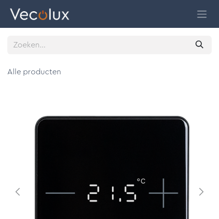
Overslaan naar inhoud
Alle producten