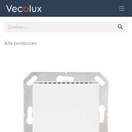
Overslaan naar inhoud
Alle producten