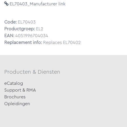
EL70403_Manufacturer link
Code:
EL70403
Productgroep:
EL2
EAN:
4051996704034
Replacement info:
Replaces EL70402
Producten & Diensten
eCatalog
Support & RMA
Brochures
Opleidingen