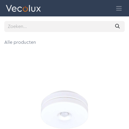
Overslaan naar inhoud
Alle producten