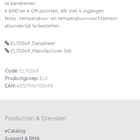
te berekenen
4 AND en 4 OR poorten, elk met 4 ingangen
Nota : temperatuur- en temperatuur+vochtsensor
afzonderlijk te bestellen
EL70249_Datasheet
EL70249_Manufacturer link
Code:
EL70249
Productgroep:
EL2
EAN:
4051996702498
Producten & Diensten
eCatalog
Support & RMA