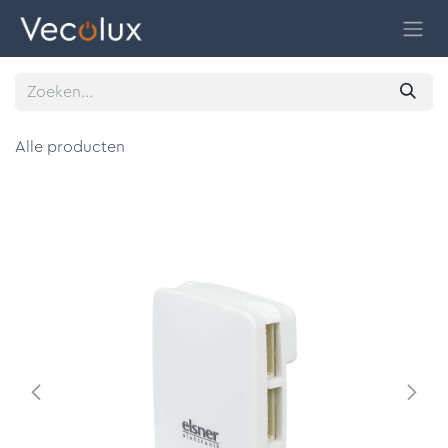
Overslaan naar inhoud
Alle producten