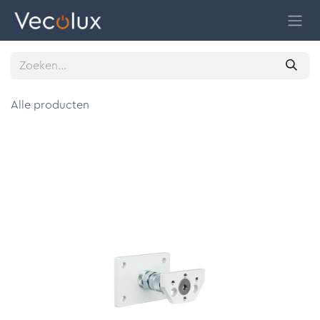
Overslaan naar inhoud
Alle producten