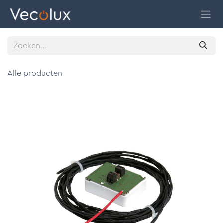
Overslaan naar inhoud
Alle producten