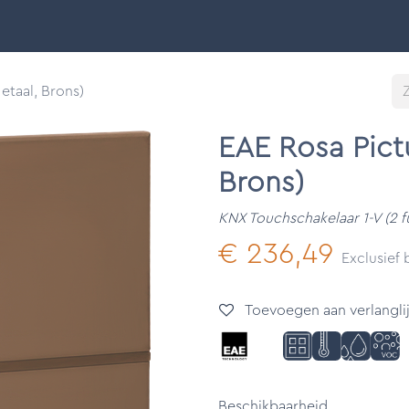
Smart Buildings
Ontdek
Onze merken
Support &
etaal, Brons)
EAE Rosa Pict
Brons)
KNX Touchschakelaar 1-V (2 f
€
236,49
Exclusief
Toevoegen aan verlanglij
Beschikbaarheid