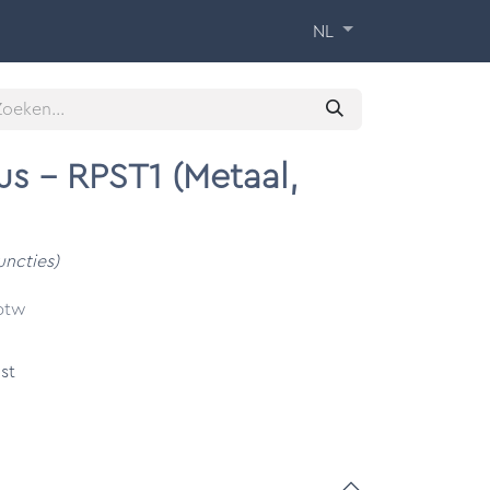
 Training
Over ons
Contact
NL
us - RPST1 (Metaal,
uncties)
 btw
st