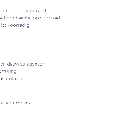
ond: 10+ op voorraad
Getoond aantal op voorraad
iet voorradig
s
- en dauwpuntsensor
ksturing
al drukken
facturer link