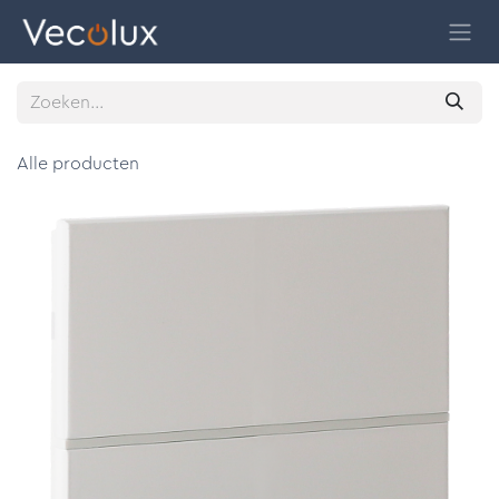
Overslaan naar inhoud
Alle producten