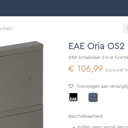
Smart Buildings
Ontdek
Onze merken
Support &
ntiek)
EAE Oria OS2 
KNX Schakelaar 2-V (4 functi
€
106,99
Exclusief 
Toevoegen aan verlanglij
Beschikbaarheid
Indien geen aantal geto