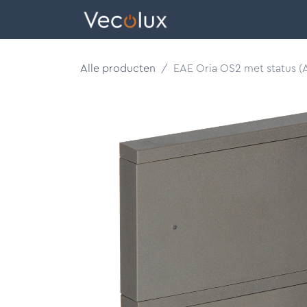
Overslaan naar inhoud
eCatalog
Alle producten
EAE Oria OS2 met status (A