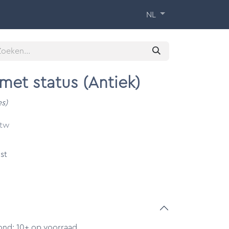
 Training
Over ons
Contact
NL
met status (Antiek)
es)
btw
st
ond: 10+ op voorraad