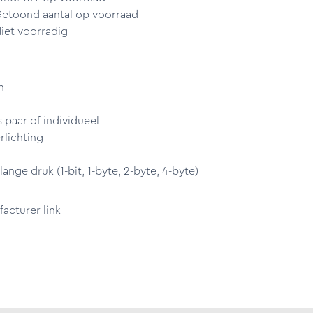
Getoond aantal op voorraad
iet voorradig
n
 paar of individueel
rlichting
nge druk (1-bit, 1-byte, 2-byte, 4-byte)
cturer link