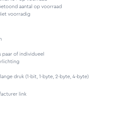
Getoond aantal op voorraad
iet voorradig
n
 paar of individueel
rlichting
nge druk (1-bit, 1-byte, 2-byte, 4-byte)
cturer link