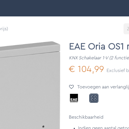
Smart Buildings
Ontdek
Onze merken
Support &
ijs)
EAE Oria OS1 m
KNX Schakelaar 1-V (2 functie
€
104,99
Exclusief 
Toevoegen aan verlanglij
Beschikbaarheid
Indien geen aantal geto