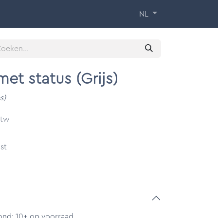
 Training
Over ons
Contact
NL
et status (Grijs)
s)
btw
st
ond: 10+ op voorraad