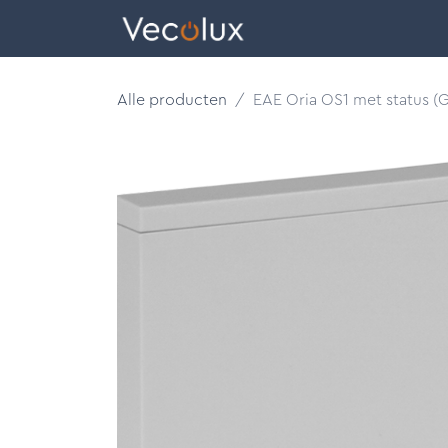
Overslaan naar inhoud
eCatalog
Alle producten
EAE Oria OS1 met status (Gr