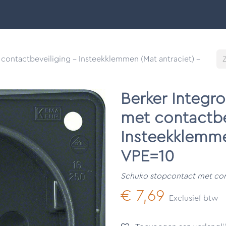
Smart Buildings
Ontdek
Onze merken
Support &
contactbeveiliging - Insteekklemmen (Mat antraciet) -
Berker Integr
met contactbe
Insteekklemme
VPE=10
Schuko stopcontact met con
€
7,69
Exclusief btw