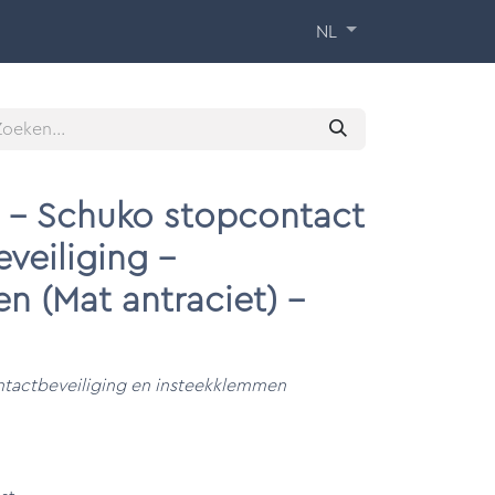
 Training
Over ons
Contact
NL
o - Schuko stopcontact
veiliging -
n (Mat antraciet) -
tactbeveiliging en insteekklemmen