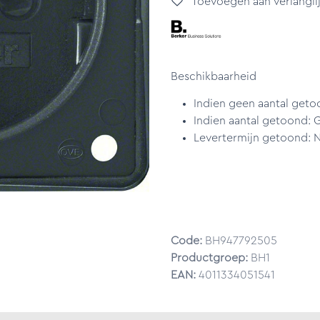
Toevoegen aan verlanglij
Beschikbaarheid
Indien geen aantal geto
Indien aantal getoond: 
Levertermijn getoond: N
Code:
BH947792505
Productgroep:
BH1
EAN:
4011334051541