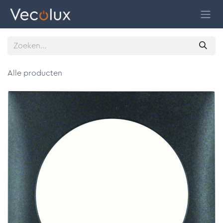
Overslaan naar inhoud
Alle producten