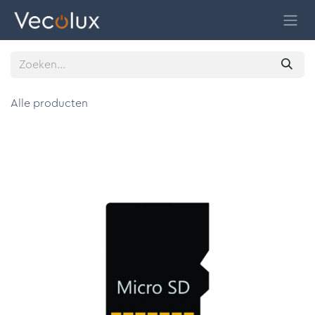
Overslaan naar inhoud
Alle producten