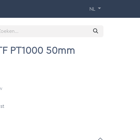
 Training
Over ons
Contact
NL
TF PT1000 50mm
tw
st