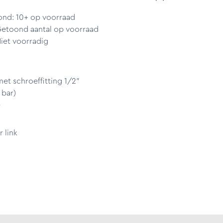
ond: 10+ op voorraad
Getoond aantal op voorraad
iet voorradig
t schroeffitting 1/2"
 bar)
e
 link