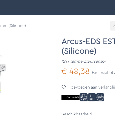
Smart Buildings
Ontdek
Onze merken
Support &
mm (Silicone)
Arcus-EDS ES
(Silicone)
KNX temperatuursensor
€
48,38
Exclusief b
Toevoegen aan verlanglij
Beschikbaarheid