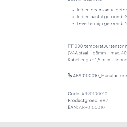
Indien geen aantal geto
Indien aantal getoond: 
Levertermijn getoond: N
PT1000 temperatuursensor me
(V4A staal - ø8mm - max. 40
Kabellengte: 1,5 m in silicon
AR90100010_Manufacturer
Code:
AR90100010
Productgroep:
AR2
EAN:
AR90100010