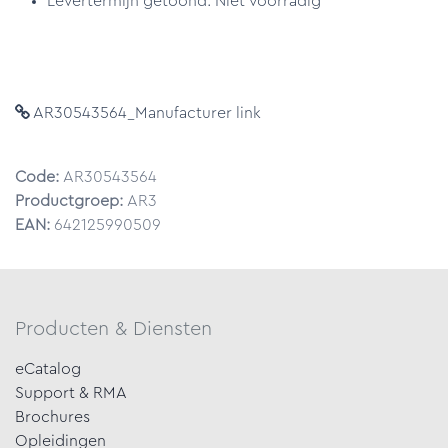
Levertermijn getoond: Niet voorradig
AR30543564_Manufacturer link
Code:
AR30543564
Productgroep:
AR3
EAN:
642125990509
Producten & Diensten
eCatalog
Support & RMA
Brochures
Opleidingen