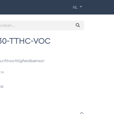
 Training
Over ons
Contact
NL
K30-TTHC-VOC
luchtvochtigheidssensor
btw
st