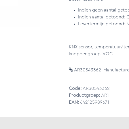
Indien geen aantal geto
Indien aantal getoond: 
Levertermijn getoond: N
KNX sensor, temperatuur/te
knoppengroep, VOC
AR30543362_Manufacturer
Code:
AR30543362
Productgroep:
AR1
EAN:
642125989671