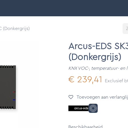
Smart Buildings
Ontdek
Onze merken
Support &
(Donkergrijs)
Arcus-EDS S
(Donkergrijs)
KNX VOC-, temperatuur- en 
€
239,41
Exclusief 
Toevoegen aan verlanglij
Beschikbaarheid