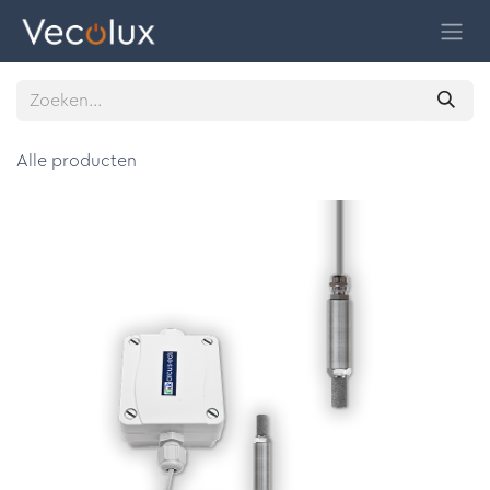
Overslaan naar inhoud
Alle producten